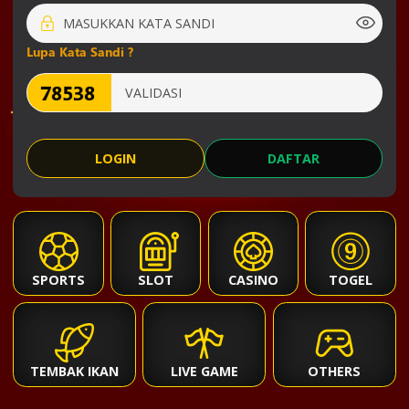
Lupa Kata Sandi ?
LOGIN
DAFTAR
SPORTS
SLOT
CASINO
TOGEL
TEMBAK IKAN
LIVE GAME
OTHERS