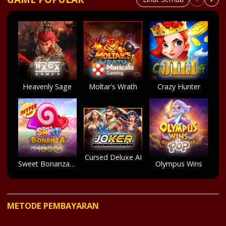
Heavenly Sage
Moltar's Wrath
Crazy Hunter
Cursed Deluxe AI
Sweet Bonanza 1000
Olympus Wins
METODE PEMBAYARAN