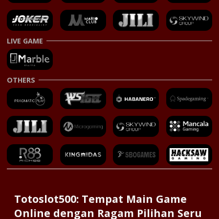
LIVE GAME
OTHERS
Totoslot500: Tempat Main Game
Online dengan Ragam Pilihan Seru