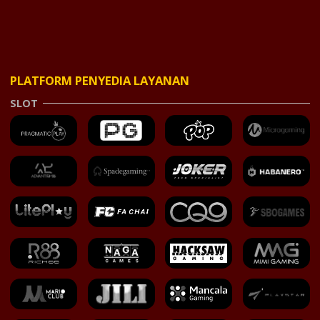
PLATFORM PENYEDIA LAYANAN
SLOT