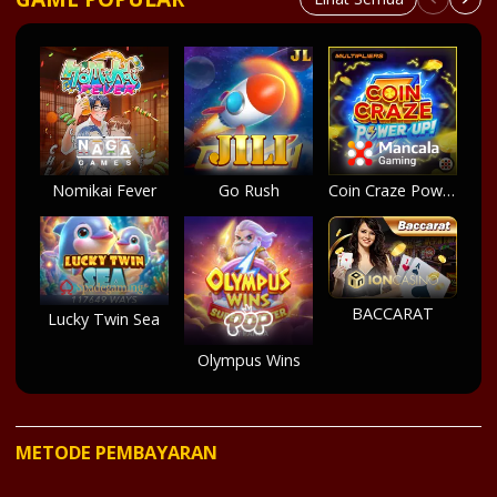
Nomikai Fever
Go Rush
Coin Craze PowerUp
No
BACCARAT
Lucky Twin Sea
Olympus Wins
METODE PEMBAYARAN