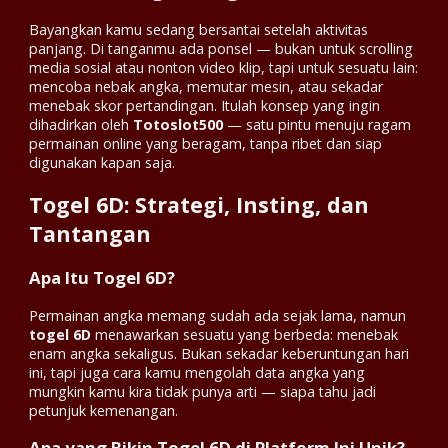
Bayangkan kamu sedang bersantai setelah aktivitas
panjang. Di tanganmu ada ponsel — bukan untuk scrolling
media sosial atau nonton video klip, tapi untuk sesuatu lain:
mencoba nebak angka, memutar mesin, atau sekadar
menebak skor pertandingan. Itulah konsep yang ingin
dihadirkan oleh
Totoslot500
— satu pintu menuju ragam
permainan online yang beragam, tanpa ribet dan siap
digunakan kapan saja.
Togel 6D: Strategi, Insting, dan
Tantangan
Apa Itu Togel 6D?
Permainan angka memang sudah ada sejak lama, namun
togel 6D
menawarkan sesuatu yang berbeda: menebak
enam angka sekaligus. Bukan sekadar keberuntungan hari
ini, tapi juga cara kamu mengolah data angka yang
mungkin kamu kira tidak punya arti — siapa tahu jadi
petunjuk kemenangan.
Apa yang Bikin Togel 6D di Platform Ini Unik?